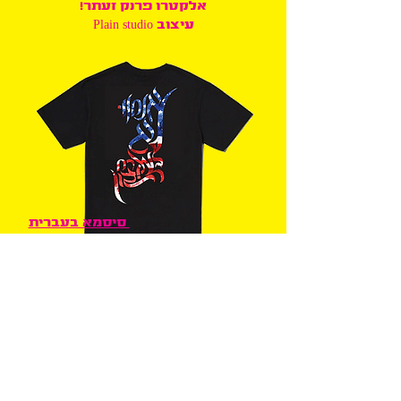
אלקטרו פרנק זעתר!
עיצוב Plain studio
סיסמא בעברית
המחופשת לערבית
ועשויה מדגל
ארה"ב ומצהירה
"אנחנו לא במזרח
התיכון" - כמאמר
השיר "סתם" -של
טיפקס. עיצוב Plain
studio