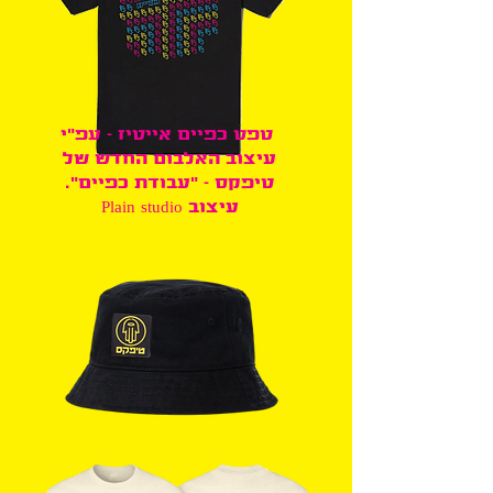
טפט כפיים אייטיז - עפ"י
עיצוב האלבום החדש של
טיפקס - "עבודת כפיים".
עיצוב Plain studio